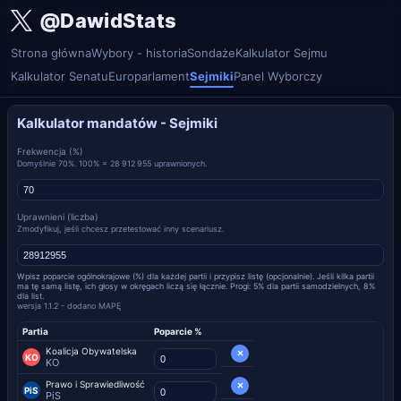
@DawidStats
Strona główna
Wybory - historia
Sondaże
Kalkulator Sejmu
Kalkulator Senatu
Europarlament
Sejmiki
Panel Wyborczy
Kalkulator mandatów - Sejmiki
Frekwencja (%)
Domyślnie 70%. 100% = 28 912 955 uprawnionych.
Uprawnieni (liczba)
Zmodyfikuj, jeśli chcesz przetestować inny scenariusz.
Wpisz poparcie ogólnokrajowe (%) dla każdej partii i przypisz listę (opcjonalnie). Jeśli kilka partii
ma tę samą listę, ich głosy w okręgach liczą się łącznie. Progi: 5% dla partii samodzielnych, 8%
dla list.
wersja 1.1.2 - dodano MAPĘ
Partia
Poparcie %
Koalicja Obywatelska
×
KO
KO
Prawo i Sprawiedliwość
×
PiS
PiS