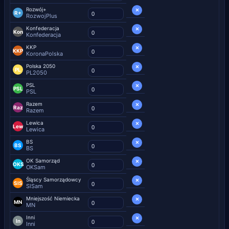
Rozwój+
×
R+
RozwojPlus
Konfederacja
×
Kon
Konfederacja
KKP
×
KKP
KoronaPolska
Polska 2050
×
PL
PL2050
PSL
×
PSL
PSL
Razem
×
Raz
Razem
Lewica
×
Lew
Lewica
BS
×
BS
BS
OK Samorząd
×
OKS
OKSam
Śląscy Samorządowcy
×
SlS
SlSam
Mniejszość Niemiecka
×
MN
MN
Inni
×
In
Inni